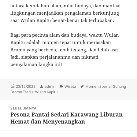
antara keindahan alam, nilai budaya, dan manfaat
lingkungan menjadikan pengalaman berkunjung
saat Wulan Kapitu benar-benar tak terlupakan.
Bagi para pecinta alam dan budaya, waktu Wulan
Kapitu adalah momen tepat untuk merasakan
Bromo yang berbeda, lebih tenang, dan lebih asri.
Jadi, siapkan perjalananmu dan nikmati
pengalaman langka ini!
Diposkan
Penulis
Kategori
Tag
23/12/2025
admin
Wisata
Momen Spesial Gunung
pada
Bromo Tradisi Wulan Kapitu
Navigasi
SEBELUMNYA
pos
Pesona Pantai Sedari Karawang Liburan
Pos
Hemat dan Menyenangkan
sebelumnya: